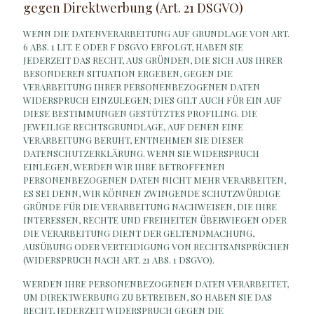
gegen Direktwerbung (Art. 21 DSGVO)
WENN DIE DATENVERARBEITUNG AUF GRUNDLAGE VON ART.
6 ABS. 1 LIT. E ODER F DSGVO ERFOLGT, HABEN SIE
JEDERZEIT DAS RECHT, AUS GRÜNDEN, DIE SICH AUS IHRER
BESONDEREN SITUATION ERGEBEN, GEGEN DIE
VERARBEITUNG IHRER PERSONENBEZOGENEN DATEN
WIDERSPRUCH EINZULEGEN; DIES GILT AUCH FÜR EIN AUF
DIESE BESTIMMUNGEN GESTÜTZTES PROFILING. DIE
JEWEILIGE RECHTSGRUNDLAGE, AUF DENEN EINE
VERARBEITUNG BERUHT, ENTNEHMEN SIE DIESER
DATENSCHUTZERKLÄRUNG. WENN SIE WIDERSPRUCH
EINLEGEN, WERDEN WIR IHRE BETROFFENEN
PERSONENBEZOGENEN DATEN NICHT MEHR VERARBEITEN,
ES SEI DENN, WIR KÖNNEN ZWINGENDE SCHUTZWÜRDIGE
GRÜNDE FÜR DIE VERARBEITUNG NACHWEISEN, DIE IHRE
INTERESSEN, RECHTE UND FREIHEITEN ÜBERWIEGEN ODER
DIE VERARBEITUNG DIENT DER GELTENDMACHUNG,
AUSÜBUNG ODER VERTEIDIGUNG VON RECHTSANSPRÜCHEN
(WIDERSPRUCH NACH ART. 21 ABS. 1 DSGVO).
WERDEN IHRE PERSONENBEZOGENEN DATEN VERARBEITET,
UM DIREKTWERBUNG ZU BETREIBEN, SO HABEN SIE DAS
RECHT, JEDERZEIT WIDERSPRUCH GEGEN DIE